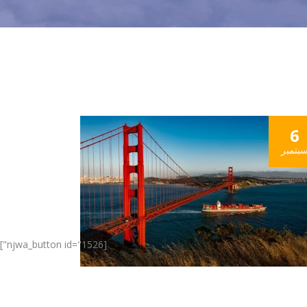
6
بتمبر
[njwa_button id="1526"]