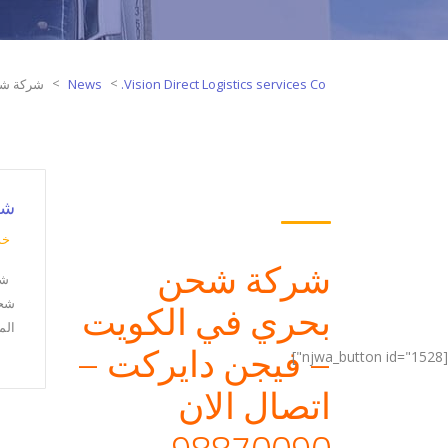
>
>
Vision Direct Logistics services Co.
News
شركة شح
شرك
خد
شركة شحن
بحري في الكويت
شحن
الم
– فيجن دايركت –
[njwa_button id="1528"]
اتصال الان
98870090